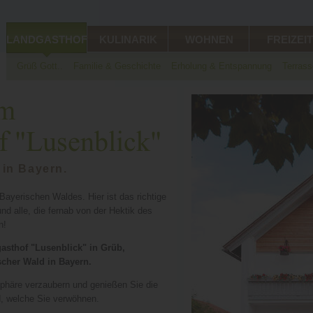
LANDGASTHOF
KULINARIK
WOHNEN
FREIZEIT
Grüß Gott..
Familie & Geschichte
Erholung & Entspannung
Terrass
 in Bayern.
Bayerischen Waldes. Hier ist das richtige
nd alle, die fernab von der Hektik des
n!
asthof "Lusenblick" in Grüb,
scher Wald in Bayern.
sphäre verzaubern und genießen Sie die
d, welche Sie verwöhnen.