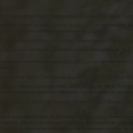
 im Bayerischen Wald /
Nationalpark Bayerischer Wald
/ Nie
ein wahres Erlebnis für jeden
Wanderer
,
Mountainbiker
und Naturliebhaber. Di
h
Winterurlaubern
ein vielseitiges Freizeitangebot.
d
/ Gasthöfe im Bayerischen Wald / Niederbayern /
Sommeru
dertouren
durch den Bayerischen Wald in unserem Erholungsbereich.
Sauna,
n umliegende Landschaft von unserer
Sonnenterrasse
aus. Bei einer heißen 
assen.
erischen Wald / Traditonelle Gasthöfe im Nationalpark Ba
Speisen
im Urlaub im Bayerischen Wald. Lassen Sie sich mit deftigen Brotzei
aub im Nationalpark bayerischer Wald werden Sie von morgens bis abends b
Wanderurlaub / Mountainbiken in Niederbayern / Winterurlau
-Urlaub im Bayerischen Wald mit zahlreichen
Freizeitaktivitäten
. Erleben Sie 
chen Wald. Zahlreiche Mountainbike-Touren erstecken sich über den gesamt
r
Langlaufen
im Bayerischen Wald zählen zu den beliebtesten Aktivitäten im W