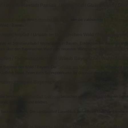
 / Dreiflüssestadt Passau / Keltendorf / Glasmuseen / Glas
se-Stadt Passau
, dem
Keltendorf Gabretta
, oder die zahlreichen
Glasmuseen u
Wald / Bayern.
umwipfelpfad / Urlaub im Bayerischen Wald / Niederbayern /
ald im Sommerurlaub / Winterurlaub in Bayern. Entdecken Sie die unverände
lick über den Bayerischen Wald vom neuesten Wahrzeichen im
Nationalpark 
olfen / Freizeitangebote im Urlaub Bayerischer Wald / Nied
m Bayerischen Wald / Bayern. Der
Golfclub am Nationalpark
e. V. begrüßt so
 Golfclub bietet Ihnen auch Schnupperkurse für den richtigen Schwung im So
milienurlaub im Bayerischen Wald / Grafenau / Sommer-Urla
 die berühmte
Säumerstadt Grafenau
besuchen und dort die zahlreichen Sehen
 Wald entdecken und erleben.
hautnah erleben. Der Landgasthof Lusenblick bietet ihnen und ihrer Familie
rischer Wald in Bayern - ideal für Motorradtouren im Bayer