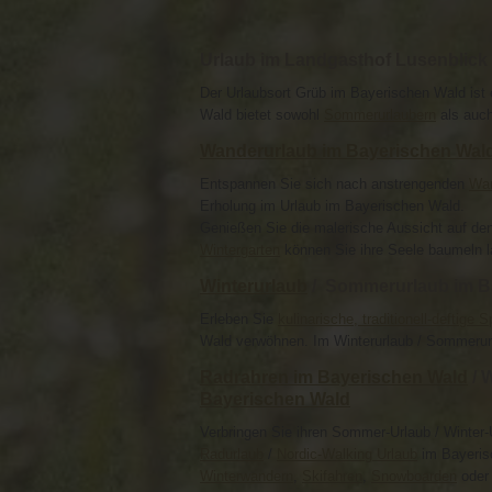
Urlaub im Landgasthof Lusenblick
Der Urlaubsort Grüb im Bayerischen Wald ist 
Wald bietet sowohl
Sommerurlaubern
als auc
Wanderurlaub im Bayerischen Wal
Entspannen Sie sich nach anstrengenden
Wan
Erholung im Urlaub im Bayerischen Wald.
Genießen Sie die malerische Aussicht auf de
Wintergarten
können Sie ihre Seele baumeln l
Winterurlaub
/ Sommerurlaub im Bay
Erleben Sie
kulinarische, traditionell-deftige 
Wald verwöhnen. Im Winterurlaub / Sommerurl
Radrahren im Bayerischen Wald
/ 
Bayerischen Wald
Verbringen Sie ihren Sommer-Urlaub / Winter
Radurlaub
/
Nordic-Walking Urlaub
im Bayeris
Winterwandern
,
Skifahren
,
Snowboarden
ode