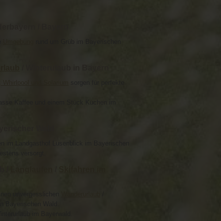
derbayern / Bayern
e
Umgebung
rund um Grüb im Bayerischen
rlaub
/ Winterulaub in Bayern
 Whirlpool und Solarium
sorgen für perfekte
Tasse Kaffee und einem Stück Kuchen im
yerischer Wald
ten im Landgasthof Lusenblick im Bayerischen
estens versorgt.
b /
Langlaufen
/
Skifahren im
einen unvergesslichen
Wanderurlaub
/
en Bayerischen Wald.
interurlaub im Bayerwald.