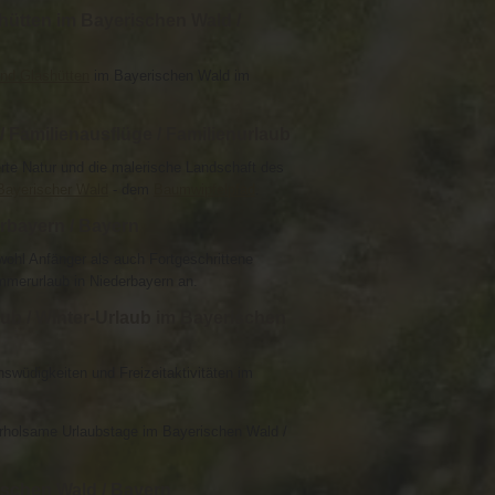
hütten im Bayerischen Wald /
nd Glashütten
im Bayerischen Wald im
 Familienausflüge / Familienurlaub
rte Natur und die malerische Landschaft des
Bayerischer Wald
- dem
Baumwipfelpfad
.
erbayern / Bayern
wohl Anfänger als auch Fortgeschrittene
mmerurlaub in Niederbayern an.
ub / Winter-Urlaub im Bayerischen
swüdigkeiten und Freizeitaktivitäten im
 erholsame Urlaubstage im Bayerischen Wald /
ischen Wald / Bayern