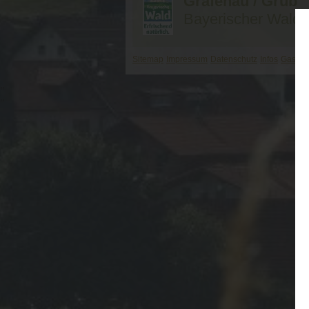
Grafenau / Grüb
Bayerischer Wald
Sitemap
Impressum
Datenschutz
Infos
Gasthof
"
"