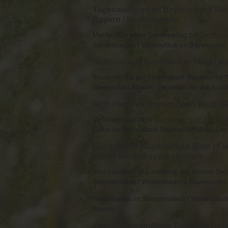
Tagesausflüge im Bayerischen Wald
Bayern / Niederbayern
Machen Sie einen Tagesausflug zur
Dreiflüs
Sommerurlaub / Winterurlaub im Bayerischen 
Nationalpark Bayerischer Wald / Ba
Besuchen Sie den Nationalpark Bayerischer W
Bayerischen Waldes. Genießen Sie den Ausb
Golfurlaub im Bayerischen Wald / G
Verbringen Sie ihren
Golfurlaub / Golf Urlaub
i
Golfer im Nationalpark Bayerischer Wald. Der
Gasthöfe im Bayerischen Wald / Fa
Wald / Niederbayern / Bayern
Vom Landgasthof Lusenblick aus können Sie
Sommerurlaub / Winterurlaub im Bayerischen
Niederbayern im Sommerurlaub / Winterurlaub 
Bayern.
Motorradfreundliche Gasthöfe Baye