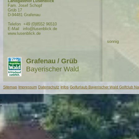
Landgasthof Lusenblick
Fam. Josef Schopf
Grüb 17
D-94481 Grafenau
Telefon +49 (0)8552 96510
E-Mail info@lusenblick.de
www.lusenblick.de
sonnig
Grafenau / Grüb
Bayerischer Wald
Sitemap
Impressum
Datenschutz
Infos
Golfurlaub Bayerischer Wald Golfclub Nat
"
"