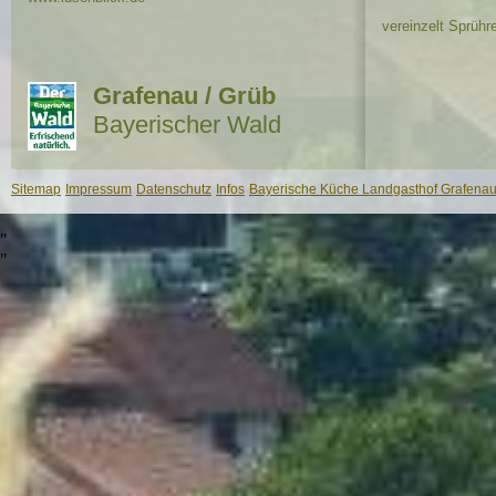
vereinzelt Sprühr
Grafenau / Grüb
Bayerischer Wald
Sitemap
Impressum
Datenschutz
Infos
Bayerische Küche Landgasthof Grafenau 
"
"