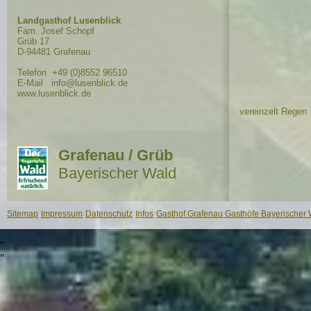
Landgasthof Lusenblick
Fam. Josef Schopf
Grüb 17
D-94481 Grafenau
Telefon +49 (0)8552 96510
E-Mail info@lusenblick.de
www.lusenblick.de
vereinzelt Regen
Grafenau / Grüb
Bayerischer Wald
Sitemap
Impressum
Datenschutz
Infos
Gasthof Grafenau Gasthöfe Bayerischer 
"
"