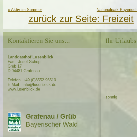
«
Aktiv im Sommer
Nationalpark Bayerisc
zurück zur Seite:
Freizeit
Kontaktieren Sie uns...
Ihr Urlaubs
Landgasthof Lusenblick
Fam. Josef Schopf
Grüb 17
D-94481 Grafenau
Telefon +49 (0)8552 96510
E-Mail info@lusenblick.de
www.lusenblick.de
sonnig
Grafenau / Grüb
Bayerischer Wald