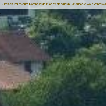
Sitemap
Impressum
Datenschutz
Infos
Winterurlaub Bayerischer Wald Winterwan
"
"