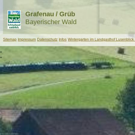
Grafenau / Grüb
Bayerischer Wald
Sitemap
Impressum
Datenschutz
Infos
Wintergarten im Landgasthof Lusenblick 
"
"